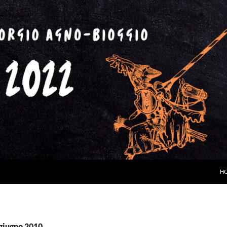
VA
H
 giugno 2010