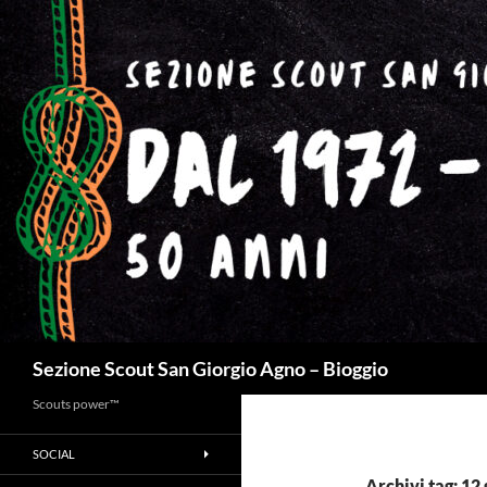
Cerca
Sezione Scout San Giorgio Agno – Bioggio
Scouts power™
SOCIAL
Archivi tag: 12