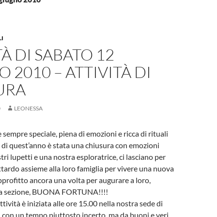
LI
TÀ DI SABATO 12
 2010 – ATTIVITÀ DI
URA
0
LEONESSA
 sempre speciale, piena di emozioni e ricca di rituali
 di quest’anno è stata una chiusura con emozioni
tri lupetti e una nostra esploratrice, ci lasciano per
tardo assieme alla loro famiglia per vivere una nuova
profitto ancora una volta per augurare a loro,
 la sezione, BUONA FORTUNA!!!!
ttività è iniziata alle ore 15.00 nella nostra sede di
con un tempo piuttosto incerto, ma da buoni e veri