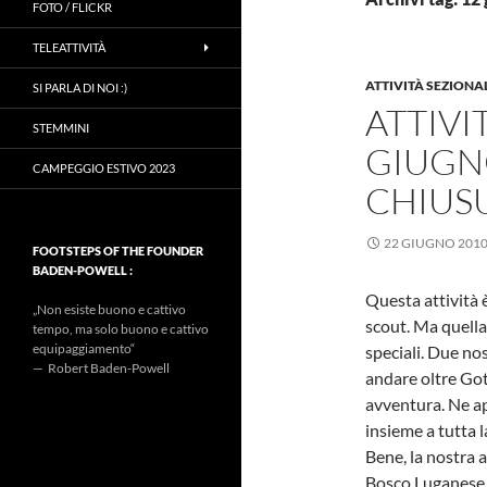
FOTO / FLICKR
TELEATTIVITÀ
ATTIVITÀ SEZIONA
SI PARLA DI NOI :)
ATTIVI
STEMMINI
GIUGNO
CAMPEGGIO ESTIVO 2023
CHIUS
22 GIUGNO 201
FOOTSTEPS OF THE FOUNDER
BADEN-POWELL :
Questa attività è
„Non esiste buono e cattivo
scout. Ma quella
tempo, ma solo buono e cattivo
equipaggiamento“
speciali. Due nos
— Robert Baden-Powell
andare oltre Got
avventura. Ne ap
insieme a tutta
Bene, la nostra a
Bosco Luganese, 