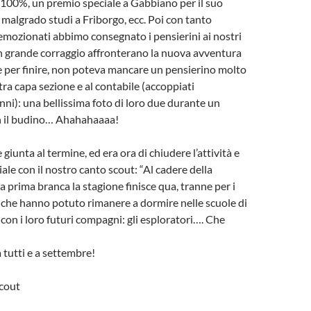
 100%, un premio speciale a Gabbiano per il suo
algrado studi a Friborgo, ecc. Poi con tanto
mozionati abbimo consegnato i pensierini ai nostri
n grande corraggio affronterano la nuova avventura
e per finire, non poteva mancare un pensierino molto
tra capa sezione e al contabile (accoppiati
ni): una bellissima foto di loro due durante un
n il budino… Ahahahaaaa!
e giunta al termine, ed era ora di chiudere l’attività e
ale con il nostro canto scout: “Al cadere della
a prima branca la stagione finisce qua, tranne per i
, che hanno potuto rimanere a dormire nelle scuole di
on i loro futuri compagni: gli esploratori…. Che
tutti e a settembre!
scout