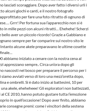
o lasciati scoraggiare. Dopo aver fatto i diversi urli i
to alcuni giochi e canti, e il nostro fotografo
pprofittato per fare una foto ritratto di ognuno di
ese…. Grrr! Per fortuna sua l’apparecchio non si è
to in mille pezzi con alcuni ritratti… Ehehehe! Scherzi
e bello aver un piccolo ricordo! Grazie a Gabbiano e
egnano sempre per far comparire sul nostro sito le
! Intanto alcune akele preparavano le ultime cosette
 finale…
00 abbiamo iniziato a cenare con la nostra cena al
azzi apprezzano sempre.. Circa un’ora dopo gli
no nascosti nel bosco per preparare il percorso per i
ci siamo avviati verso di loro una mezz’oretta dopo,
ina e ombrelli. Si è dato inizio ai battesimi, 10 per
ui una akele, eheheheee! Gli esploratori non battezzati,
ti al CE 2010, hanno potuto gustare tutta l’emozione
oprio in quell’occasione! Dopo aver finito, abbiamo
arie consegne premi: come i vincitori della sestena