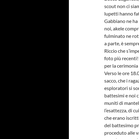
scout non ci siam
lupetti hanno fat
Gabbiano ne ha a
noi, akele compr
fulminato ne rot
a parte, è sempr
Riccio che s’imp
foto più recenti
per la cerimonia
Verso le ore 18.
sacco, che i rag
esploratori si so
battesimi e noi 
muniti di mantell
l’esattezza, di c
che erano iscrit
del battesimo pr
proceduto alle v