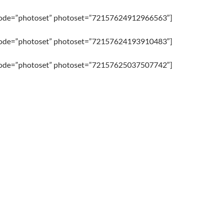
y mode=”photoset” photoset=”72157624912966563″]
y mode=”photoset” photoset=”72157624193910483″]
y mode=”photoset” photoset=”72157625037507742″]