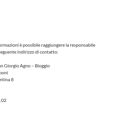
ormazioni è possibile raggiungere la responsabile
seguente indirizzo di contatto:
an Giorgio Agno – Bioggio
boni
ntina 8
5.02