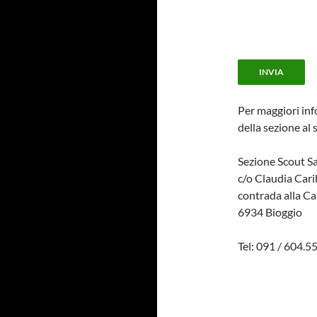
Per maggiori inf
della sezione al 
Sezione Scout S
c/o Claudia Cari
contrada alla Ca
6934 Bioggio
Tel: 091 / 604.5