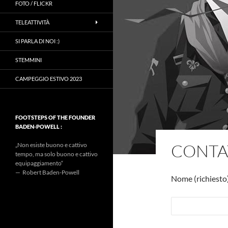
FOTO / FLICKR
TELEATTIVITÀ
SI PARLA DI NOI :)
STEMMINI
CAMPEGGIO ESTIVO 2023
FOOTSTEPS OF THE FOUNDER
BADEN-POWELL :
CONTA
„Non esiste buono e cattivo
tempo, ma solo buono e cattivo
equipaggiamento“
— Robert Baden-Powell
Nome (richiesto