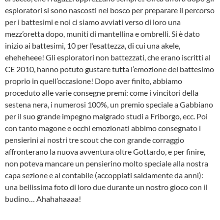
esploratori si sono nascosti nel bosco per preparare il percorso
per i battesimi e noi ci siamo avviati verso di loro una
mezz’oretta dopo, muniti di mantellina e ombrelli. Si è dato
inizio ai battesimi, 10 per l’esattezza, di cui una akele,
eheheheee! Gli esploratori non battezzati, che erano iscritti al
CE 2010, hanno potuto gustare tutta l’emozione del battesimo
proprio in quell’occasione! Dopo aver finito, abbiamo
proceduto alle varie consegne premi: come i vincitori della
sestena nera, i numerosi 100%, un premio speciale a Gabbiano
per il suo grande impegno malgrado studi a Friborgo, ecc. Poi
con tanto magone e occhi emozionati abbimo consegnato i
pensierini ai nostri tre scout che con grande corraggio
affronterano la nuova avventura oltre Gottardo, e per finire,
non poteva mancare un pensierino molto speciale alla nostra
capa sezione e al contabile (accoppiati saldamente da anni):
una bellissima foto di loro due durante un nostro gioco con il
budino… Ahahahaaaa!