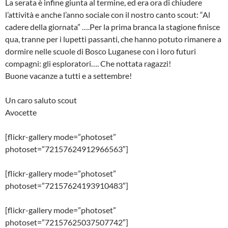
La serata è infine giunta al termine, ed era ora di chiudere
l’attività e anche l’anno sociale con il nostro canto scout: “Al
cadere della giornata” ….Per la prima branca la stagione finisce
qua, tranne per i lupetti passanti, che hanno potuto rimanere a
dormire nelle scuole di Bosco Luganese con i loro futuri
compagni: gli esploratori…. Che nottata ragazzi!
Buone vacanze a tutti e a settembre!
Un caro saluto scout
Avocette
[flickr-gallery mode=”photoset”
photoset=”72157624912966563″]
[flickr-gallery mode=”photoset”
photoset=”72157624193910483″]
[flickr-gallery mode=”photoset”
photoset=”72157625037507742″]