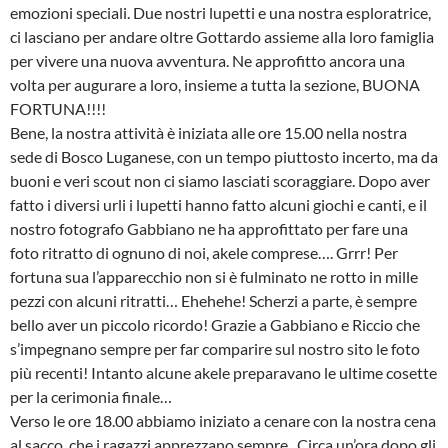
emozioni speciali. Due nostri lupetti e una nostra esploratrice,
ci lasciano per andare oltre Gottardo assieme alla loro famiglia
per vivere una nuova avventura. Ne approfitto ancora una
volta per augurare a loro, insieme a tutta la sezione, BUONA
FORTUNA!!!!
Bene, la nostra attività è iniziata alle ore 15.00 nella nostra
sede di Bosco Luganese, con un tempo piuttosto incerto, ma da
buoni e veri scout non ci siamo lasciati scoraggiare. Dopo aver
fatto i diversi urli i lupetti hanno fatto alcuni giochi e canti, e il
nostro fotografo Gabbiano ne ha approfittato per fare una
foto ritratto di ognuno di noi, akele comprese…. Grrr! Per
fortuna sua l’apparecchio non si è fulminato ne rotto in mille
pezzi con alcuni ritratti… Ehehehe! Scherzi a parte, è sempre
bello aver un piccolo ricordo! Grazie a Gabbiano e Riccio che
s’impegnano sempre per far comparire sul nostro sito le foto
più recenti! Intanto alcune akele preparavano le ultime cosette
per la cerimonia finale…
Verso le ore 18.00 abbiamo iniziato a cenare con la nostra cena
al sacco, che i ragazzi apprezzano sempre.. Circa un’ora dopo gli