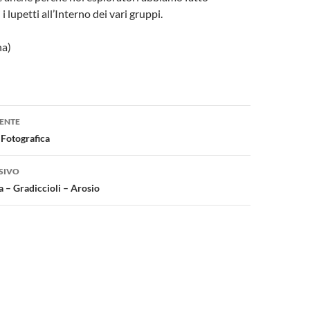
i lupetti all’Interno dei vari gruppi.
na)
one
ENTE
 Fotografica
SIVO
 – Gradiccioli – Arosio