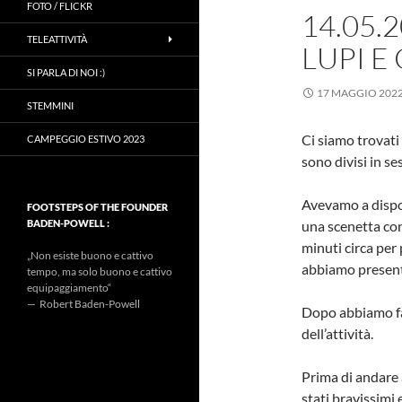
FOTO / FLICKR
14.05.
TELEATTIVITÀ
LUPI E
SI PARLA DI NOI :)
17 MAGGIO 202
STEMMINI
Ci siamo trovati
CAMPEGGIO ESTIVO 2023
sono divisi in se
Avevamo a dispos
FOOTSTEPS OF THE FOUNDER
BADEN-POWELL :
una scenetta con
minuti circa per
„Non esiste buono e cattivo
abbiamo presentat
tempo, ma solo buono e cattivo
equipaggiamento“
— Robert Baden-Powell
Dopo abbiamo fa
dell’attività.
Prima di andare 
stati bravissimi