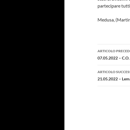
partecipare tutti 
Medusa, (Marti
Navigazi
ARTICOLO PRECED
articolo
07.05.2022 – C.O.
ARTICOLO SUCCES
21.05.2022 – Lema