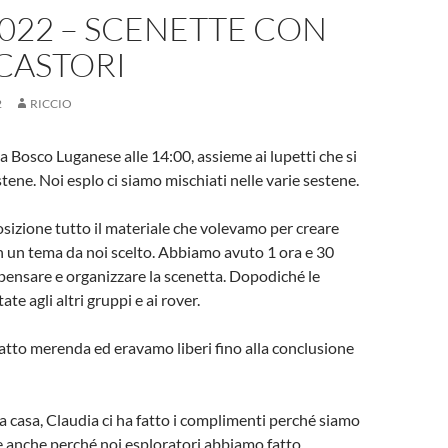
2022 – SCENETTE CON
 CASTORI
2
RICCIO
 a Bosco Luganese alle 14:00, assieme ai lupetti che si
stene. Noi esplo ci siamo mischiati nelle varie sestene.
izione tutto il materiale che volevamo per creare
 un tema da noi scelto. Abbiamo avuto 1 ora e 30
 pensare e organizzare la scenetta. Dopodiché le
e agli altri gruppi e ai rover.
tto merenda ed eravamo liberi fino alla conclusione
a casa, Claudia ci ha fatto i complimenti perché siamo
 e anche perché noi esploratori abbiamo fatto