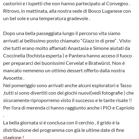
castorini e i lupetti che non hanno partecipato al Convegno .
Ritrovo, in mattinata, alla nostra sede di Bosco Luganese con
un bel sole e una temperatura gradevole .
Dopo una bella passeggiata lungo il percorso vita siamo
arrivati al bellissimo posto chiamato “Giazz in di pree” . Visto
che tutti erano molto affamati Anastasia e Simone aiutati da
Coccinella (fochista esperta ) e Pantera hanno acceso il fuoco
per prepararci dei buonissimi Cervelat e Bratwürst. Non é
mancato nemmeno un ottimo dessert offerto dalla nostra
Avocette .
Nel pomeriggio sono arrivati anche alcuni esploratori e Tasso
,tutti si sono divertiti con dei giochi nuovi(vedi fotografie ) che
sicuramente riproporremo visto il successo e le tante risate !!
Per l’ora di merenda ci hanno raggiunto anche i PIO e Capriolo
.
La bella giornata si é conclusa con il cerchio , il grido è la
distribuzione del programma con già le ultime date di fine
stagione !