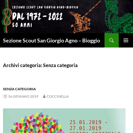
Cerca
Sezione Scout San Giorgio Agno – Bioggio
VAI
MENU
AL
PRINCI
CONTENUTO
Archivi categoria: Senza categoria
SENZA CATEGORIA
16 GENNAIO 2019
COCCINELLA