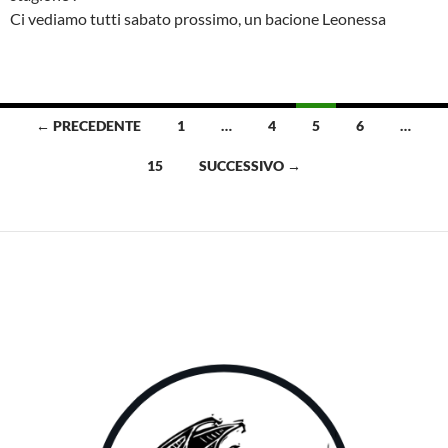
Ci vediamo tutti sabato prossimo, un bacione Leonessa
Navigazione
← PRECEDENTE
1
…
4
5
6
…
articoli
15
SUCCESSIVO →