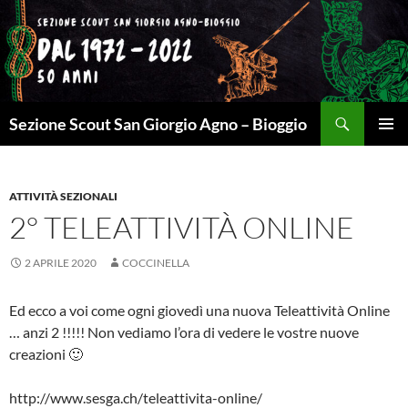
Cerca
Sezione Scout San Giorgio Agno – Bioggio
VAI
MENU
AL
PRINCI
CONTENUTO
ATTIVITÀ SEZIONALI
2° TELEATTIVITÀ ONLINE
2 APRILE 2020
COCCINELLA
Ed ecco a voi come ogni giovedì una nuova Teleattività Online
… anzi 2 !!!!! Non vediamo l’ora di vedere le vostre nuove
creazioni 🙂
http://www.sesga.ch/teleattivita-online/