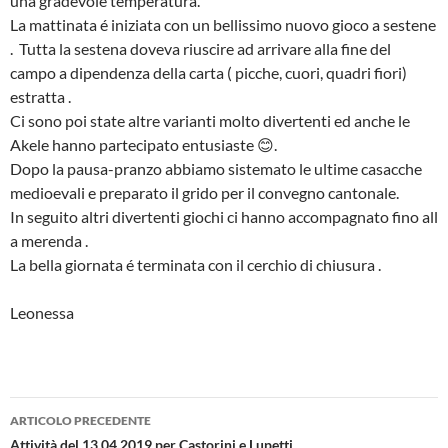
una gradevole temperatura.
La mattinata é iniziata con un bellissimo nuovo gioco a sestene
. Tutta la sestena doveva riuscire ad arrivare alla fine del
campo a dipendenza della carta ( picche, cuori, quadri fiori)
estratta .
Ci sono poi state altre varianti molto divertenti ed anche le
Akele hanno partecipato entusiaste 😊.
Dopo la pausa-pranzo abbiamo sistemato le ultime casacche
medioevali e preparato il grido per il convegno cantonale.
In seguito altri divertenti giochi ci hanno accompagnato fino all
a merenda .
La bella giornata é terminata con il cerchio di chiusura .
Leonessa
Navigazione
ARTICOLO PRECEDENTE
Attività del 13.04.2019 per Castorini e Lupetti