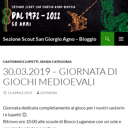
Cerca
Sezione Scout San Giorgio Agno – Bioggio
VAI
MENU
AL
PRINCI
CONTENUTO
CASTORINI E LUPETTI
,
SENZA CATEGORIA
30.03.2019 – GIORNATA DI
GIOCHI MEDIOEVALI
11 APRILE 2019
LEONESSA
Giornata dedicata completamente al gioco per i nostri castorin
i e lupetti 😊.
Ritrovo ore 10.00 alle scuole di Bosco Luganese con un sole e