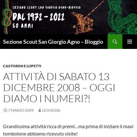
Cerca
Sezione Scout San Giorgio Agno – Bioggio
VAI
MENU
AL
PRINCI
CONTENUTO
CASTORINI E LUPETTI
ATTIVITÀ DI SABATO 13
DICEMBRE 2008 – OGGI
DIAMO I NUMERI?!
7 MARZO 2009
LEONESSA
Grandissima attività ricca di premi…ma prima di iniziare il maxi
tombolone abbiamo ricevuto visite!